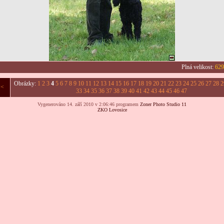
Plná velikost:
629
Obrázky:
1
2
3
4
5
6
7
8
9
10
11
12
13
14
15
16
17
18
19
20
21
22
23
24
25
26
27
28
2
<<
33
34
35
36
37
38
39
40
41
42
43
44
45
46
47
Vygenerováno 14. září 2010 v 2:06:46 programem
Zoner Photo Studio 11
ZKO Lovosice