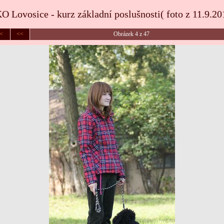
O Lovosice - kurz základní poslušnosti( foto z 11.9.20
|<
<<
Obrázek 4 z 47