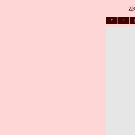
ZK
*
^