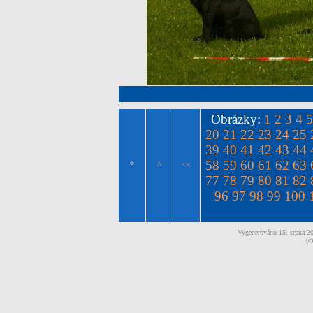
Obrázky:
1
2
3
4
5
20
21
22
23
24
25
39
40
41
42
43
44
58
59
60
61
62
63
*
^
<<
77
78
79
80
81
82
96
97
98
99
100
Vygenerováno 15. srpna 
(c